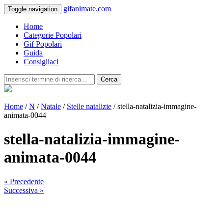
gifanimate.com
Toggle navigation
Home
Categorie Popolari
Gif Popolari
Guida
Consigliaci
Cerca
Home
/
N
/
Natale
/
Stelle natalizie
/ stella-natalizia-immagine-
animata-0044
stella-natalizia-immagine-
animata-0044
« Precedente
Successiva »