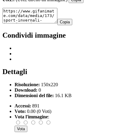
Copia
Condividi immagine
Dettagli
Risoluzione:
150x220
Download:
0
Dimensioni del file:
16.1 KB
Accessi:
891
Voto:
0.00 (0 Voti)
Vota l'immagine
: