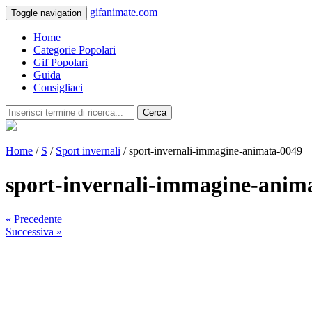
gifanimate.com
Toggle navigation
Home
Categorie Popolari
Gif Popolari
Guida
Consigliaci
Cerca
Home
/
S
/
Sport invernali
/ sport-invernali-immagine-animata-0049
sport-invernali-immagine-anim
« Precedente
Successiva »