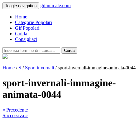
gifanimate.com
Toggle navigation
Home
Categorie Popolari
Gif Popolari
Guida
Consigliaci
Cerca
Home
/
S
/
Sport invernali
/ sport-invernali-immagine-animata-0044
sport-invernali-immagine-
animata-0044
« Precedente
Successiva »