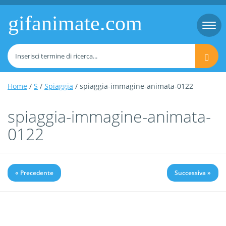
gifanimate.com
Togg
navi
Home
/
S
/
Spiaggia
/ spiaggia-immagine-animata-0122
spiaggia-immagine-animata-
0122
« Precedente
Successiva »