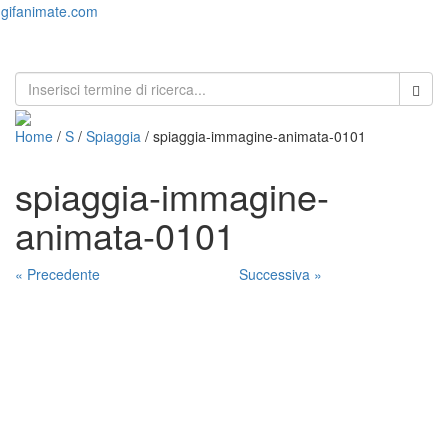
gifanimate.com
Toggl
naviga
Home
/
S
/
Spiaggia
/ spiaggia-immagine-animata-0101
spiaggia-immagine-
animata-0101
« Precedente
Successiva »