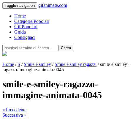
gifanimate.com
Toggle navigation
Home
Categorie Popolari
Gif Popolari
Guida
Consigliaci
Cerca
Home
/
S
/
Smile e smiley
/
Smile e smiley ragazzi
/ smile-e-smiley-
ragazzo-immagine-animata-0045
smile-e-smiley-ragazzo-
immagine-animata-0045
« Precedente
Successiva »