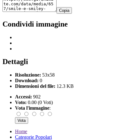
Copia
Condividi immagine
Dettagli
Risoluzione:
53x58
Download:
0
Dimensioni del file:
12.3 KB
Accessi:
902
Voto:
0.00 (0 Voti)
Vota l'immagine
:
Home
Categorie Popolari