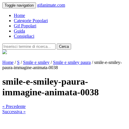
gifanimate.com
Toggle navigation
Home
Categorie Popolari
Gif Popolari
Guida
Consigliaci
Cerca
Home
/
S
/
Smile e smiley
/
Smile e smiley paura
/ smile-e-smiley-
paura-immagine-animata-0038
smile-e-smiley-paura-
immagine-animata-0038
« Precedente
Successiva »