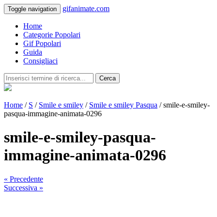
gifanimate.com
Toggle navigation
Home
Categorie Popolari
Gif Popolari
Guida
Consigliaci
Cerca
Home
/
S
/
Smile e smiley
/
Smile e smiley Pasqua
/ smile-e-smiley-
pasqua-immagine-animata-0296
smile-e-smiley-pasqua-
immagine-animata-0296
« Precedente
Successiva »