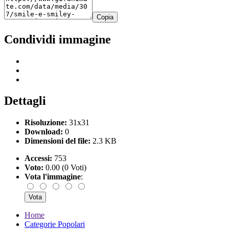
Copia
Condividi immagine
Dettagli
Risoluzione:
31x31
Download:
0
Dimensioni del file:
2.3 KB
Accessi:
753
Voto:
0.00 (0 Voti)
Vota l'immagine
:
Home
Categorie Popolari