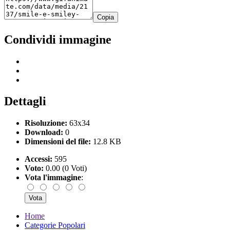
Copia
Condividi immagine
Dettagli
Risoluzione:
63x34
Download:
0
Dimensioni del file:
12.8 KB
Accessi:
595
Voto:
0.00 (0 Voti)
Vota l'immagine
:
Home
Categorie Popolari