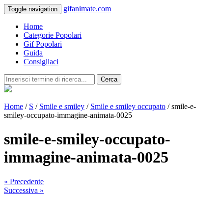
gifanimate.com
Toggle navigation
Home
Categorie Popolari
Gif Popolari
Guida
Consigliaci
Cerca
Home
/
S
/
Smile e smiley
/
Smile e smiley occupato
/ smile-e-
smiley-occupato-immagine-animata-0025
smile-e-smiley-occupato-
immagine-animata-0025
« Precedente
Successiva »