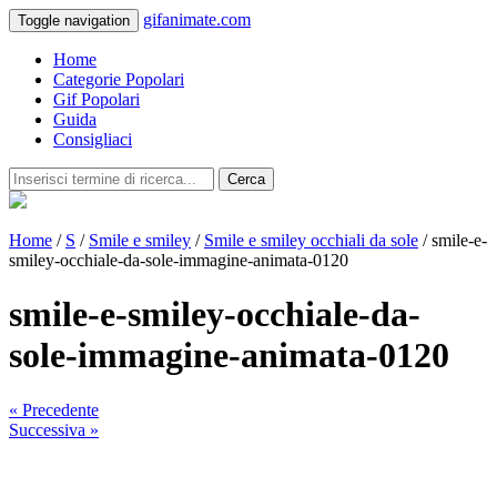
gifanimate.com
Toggle navigation
Home
Categorie Popolari
Gif Popolari
Guida
Consigliaci
Cerca
Home
/
S
/
Smile e smiley
/
Smile e smiley occhiali da sole
/ smile-e-
smiley-occhiale-da-sole-immagine-animata-0120
smile-e-smiley-occhiale-da-
sole-immagine-animata-0120
« Precedente
Successiva »