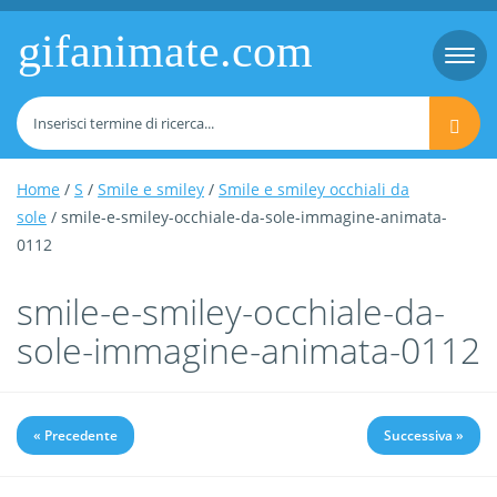
gifanimate.com
Togg
navi
Home
/
S
/
Smile e smiley
/
Smile e smiley occhiali da
sole
/ smile-e-smiley-occhiale-da-sole-immagine-animata-
0112
smile-e-smiley-occhiale-da-
sole-immagine-animata-0112
« Precedente
Successiva »