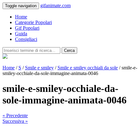
gifanimate.com
Toggle navigation
Home
Categorie Popolari
Gif Popolari
Guida
Consigliaci
Cerca
Home
/
S
/
Smile e smiley
/
Smile e smiley occhiali da sole
/ smile-e-
smiley-occhiale-da-sole-immagine-animata-0046
smile-e-smiley-occhiale-da-
sole-immagine-animata-0046
« Precedente
Successiva »