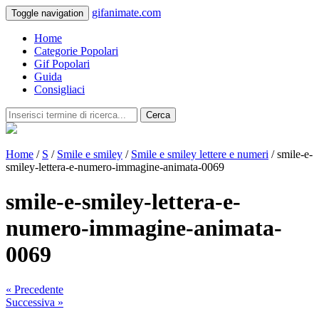
gifanimate.com
Toggle navigation
Home
Categorie Popolari
Gif Popolari
Guida
Consigliaci
Cerca
Home
/
S
/
Smile e smiley
/
Smile e smiley lettere e numeri
/ smile-e-
smiley-lettera-e-numero-immagine-animata-0069
smile-e-smiley-lettera-e-
numero-immagine-animata-
0069
« Precedente
Successiva »