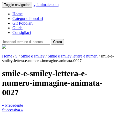
gifanimate.com
Toggle navigation
Home
Categorie Popolari
Gif Popolari
Guida
Consigliaci
Cerca
Home
/
S
/
Smile e smiley
/
Smile e smiley lettere e numeri
/ smile-e-
smiley-lettera-e-numero-immagine-animata-0027
smile-e-smiley-lettera-e-
numero-immagine-animata-
0027
« Precedente
Successiva »