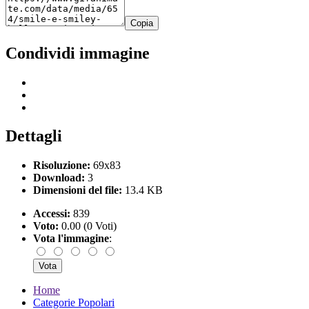
Copia
Condividi immagine
Dettagli
Risoluzione:
69x83
Download:
3
Dimensioni del file:
13.4 KB
Accessi:
839
Voto:
0.00 (0 Voti)
Vota l'immagine
:
Home
Categorie Popolari