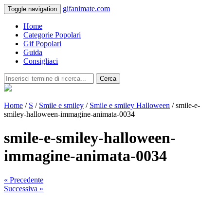
gifanimate.com
Toggle navigation
Home
Categorie Popolari
Gif Popolari
Guida
Consigliaci
Cerca
Home
/
S
/
Smile e smiley
/
Smile e smiley Halloween
/ smile-e-
smiley-halloween-immagine-animata-0034
smile-e-smiley-halloween-
immagine-animata-0034
« Precedente
Successiva »