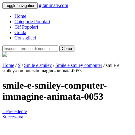
gifanimate.com
Toggle navigation
Home
Categorie Popolari
Gif Popolari
Guida
Consigliaci
Cerca
Home
/
S
/
Smile e smiley
/
Smile e smiley computer
/ smile-e-
smiley-computer-immagine-animata-0053
smile-e-smiley-computer-
immagine-animata-0053
« Precedente
Successiva »