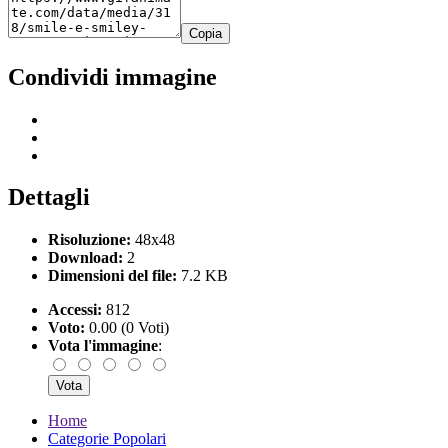
Copia
Condividi immagine
Dettagli
Risoluzione:
48x48
Download:
2
Dimensioni del file:
7.2 KB
Accessi:
812
Voto:
0.00 (0 Voti)
Vota l'immagine
:
Home
Categorie Popolari