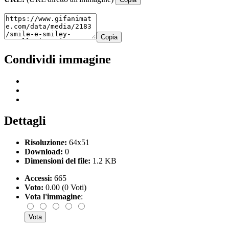
Copia
Condividi immagine
Dettagli
Risoluzione:
64x51
Download:
0
Dimensioni del file:
1.2 KB
Accessi:
665
Voto:
0.00 (0 Voti)
Vota l'immagine
: