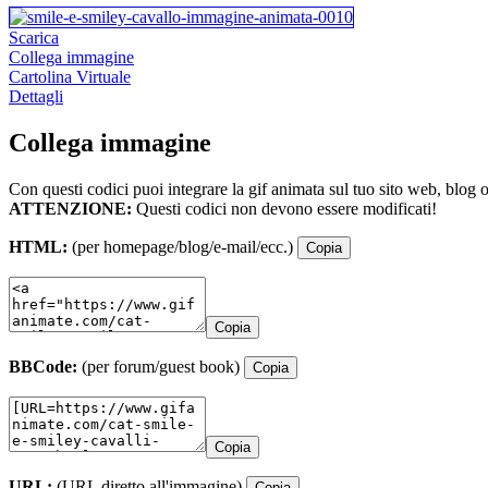
Scarica
Collega immagine
Cartolina Virtuale
Dettagli
Collega immagine
Con questi codici puoi integrare la gif animata sul tuo sito web, blog 
ATTENZIONE:
Questi codici non devono essere modificati!
HTML:
(per homepage/blog/e-mail/ecc.)
Copia
Copia
BBCode:
(per forum/guest book)
Copia
Copia
URL:
(URL diretto all'immagine)
Copia