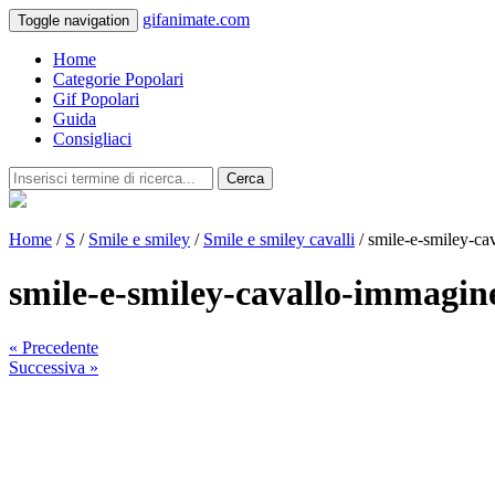
gifanimate.com
Toggle navigation
Home
Categorie Popolari
Gif Popolari
Guida
Consigliaci
Cerca
Home
/
S
/
Smile e smiley
/
Smile e smiley cavalli
/ smile-e-smiley-c
smile-e-smiley-cavallo-immagi
« Precedente
Successiva »