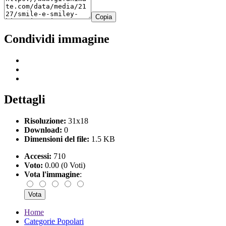
Copia
Condividi immagine
Dettagli
Risoluzione:
31x18
Download:
0
Dimensioni del file:
1.5 KB
Accessi:
710
Voto:
0.00 (0 Voti)
Vota l'immagine
:
Home
Categorie Popolari