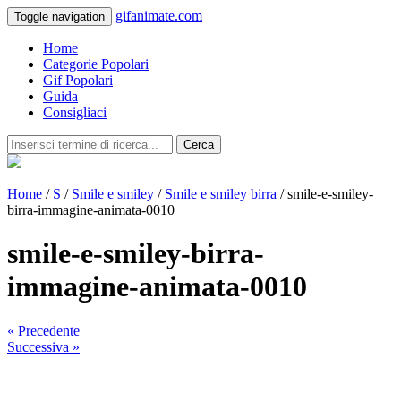
gifanimate.com
Toggle navigation
Home
Categorie Popolari
Gif Popolari
Guida
Consigliaci
Cerca
Home
/
S
/
Smile e smiley
/
Smile e smiley birra
/ smile-e-smiley-
birra-immagine-animata-0010
smile-e-smiley-birra-
immagine-animata-0010
« Precedente
Successiva »