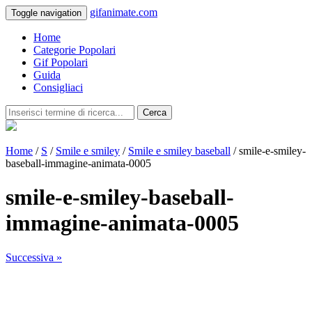
gifanimate.com
Toggle navigation
Home
Categorie Popolari
Gif Popolari
Guida
Consigliaci
Cerca
Home
/
S
/
Smile e smiley
/
Smile e smiley baseball
/ smile-e-smiley-
baseball-immagine-animata-0005
smile-e-smiley-baseball-
immagine-animata-0005
Successiva »