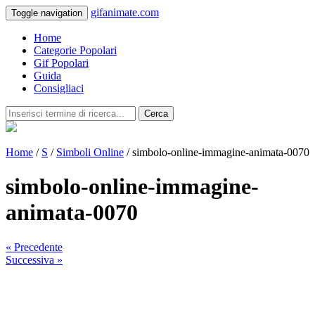
gifanimate.com
Toggle navigation
Home
Categorie Popolari
Gif Popolari
Guida
Consigliaci
Cerca
Home
/
S
/
Simboli Online
/ simbolo-online-immagine-animata-0070
simbolo-online-immagine-
animata-0070
« Precedente
Successiva »