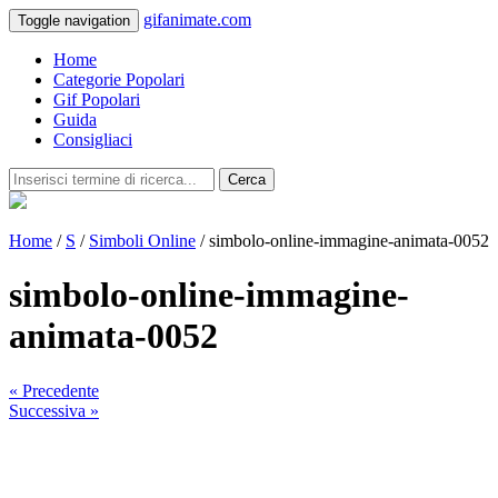
gifanimate.com
Toggle navigation
Home
Categorie Popolari
Gif Popolari
Guida
Consigliaci
Cerca
Home
/
S
/
Simboli Online
/ simbolo-online-immagine-animata-0052
simbolo-online-immagine-
animata-0052
« Precedente
Successiva »