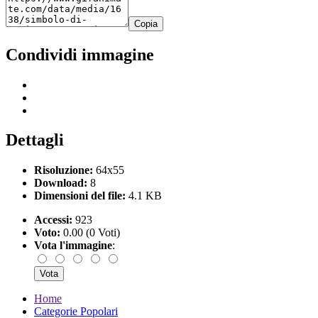
Copia
Condividi immagine
Dettagli
Risoluzione:
64x55
Download:
8
Dimensioni del file:
4.1 KB
Accessi:
923
Voto:
0.00 (0 Voti)
Vota l'immagine
:
Home
Categorie Popolari