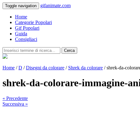
gifanimate.com
Toggle navigation
Home
Categorie Popolari
Gif Popolari
Guida
Consigliaci
Cerca
Home
/
D
/
Disegni da colorare
/
Shrek da colorare
/ shrek-da-colora
shrek-da-colorare-immagine-an
« Precedente
Successiva »