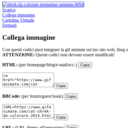
Scarica
Collega immagine
Cartolina Virtuale
Dettagli
Collega immagine
Con questi codici puoi integrare la gif animata sul tuo sito web, blog 
ATTENZIONE:
Questi codici non devono essere modificati!
HTML:
(per homepage/blog/e-mail/ecc.)
Copia
Copia
BBCode:
(per forum/guest book)
Copia
Copia
URL:
(URL diretto all'immagine)
Copia