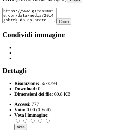
Copia
Condividi immagine
Dettagli
Risoluzione:
567x794
Download:
0
Dimensioni del file:
60.8 KB
Accessi:
777
Voto:
0.00 (0 Voti)
Vota l'immagine
: