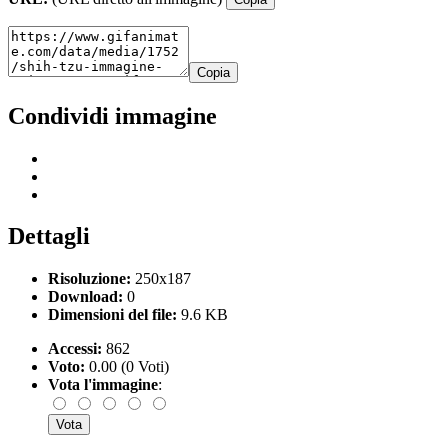
Copia
Condividi immagine
Dettagli
Risoluzione:
250x187
Download:
0
Dimensioni del file:
9.6 KB
Accessi:
862
Voto:
0.00 (0 Voti)
Vota l'immagine
: