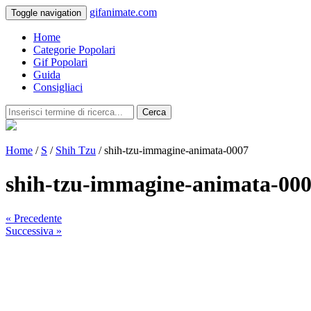
gifanimate.com
Toggle navigation
Home
Categorie Popolari
Gif Popolari
Guida
Consigliaci
Cerca
Home
/
S
/
Shih Tzu
/ shih-tzu-immagine-animata-0007
shih-tzu-immagine-animata-00
« Precedente
Successiva »