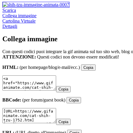
Scarica
Collega immagine
Cartolina Virtuale
Dettagli
Collega immagine
Con questi codici puoi integrare la gif animata sul tuo sito web, blog 
ATTENZIONE:
Questi codici non devono essere modificati!
HTML:
(per homepage/blog/e-mail/ecc.)
Copia
Copia
BBCode:
(per forum/guest book)
Copia
Copia
URL:
(URL diretto all'immagine)
Copia