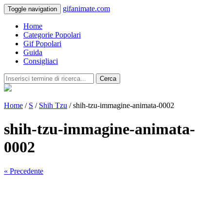
gifanimate.com
Toggle navigation
Home
Categorie Popolari
Gif Popolari
Guida
Consigliaci
Cerca
Home
/
S
/
Shih Tzu
/ shih-tzu-immagine-animata-0002
shih-tzu-immagine-animata-
0002
« Precedente