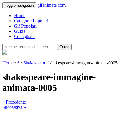
gifanimate.com
Toggle navigation
Home
Categorie Popolari
Gif Popolari
Guida
Consigliaci
Cerca
Home
/
S
/
Shakespeare
/ shakespeare-immagine-animata-0005
shakespeare-immagine-
animata-0005
« Precedente
Successiva »