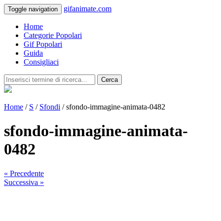
gifanimate.com
Toggle navigation
Home
Categorie Popolari
Gif Popolari
Guida
Consigliaci
Cerca
Home
/
S
/
Sfondi
/ sfondo-immagine-animata-0482
sfondo-immagine-animata-
0482
« Precedente
Successiva »