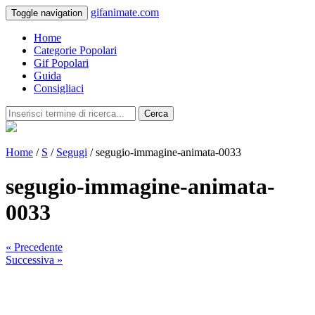
gifanimate.com
Toggle navigation
Home
Categorie Popolari
Gif Popolari
Guida
Consigliaci
Cerca
Home
/
S
/
Segugi
/ segugio-immagine-animata-0033
segugio-immagine-animata-
0033
« Precedente
Successiva »