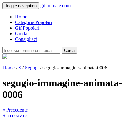
gifanimate.com
Toggle navigation
Home
Categorie Popolari
Gif Popolari
Guida
Consigliaci
Cerca
Home
/
S
/
Segugi
/ segugio-immagine-animata-0006
segugio-immagine-animata-
0006
« Precedente
Successiva »