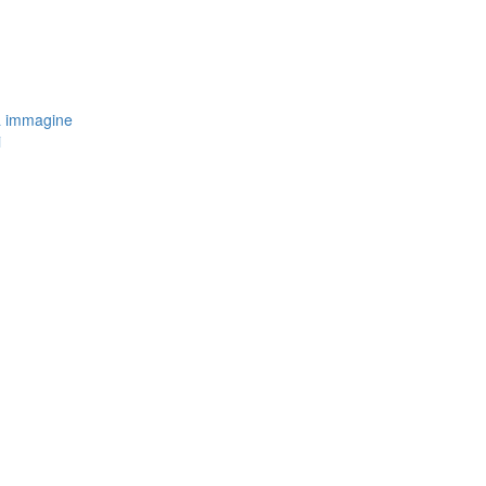
a immagine
i