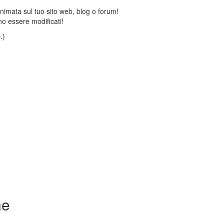
animata sul tuo sito web, blog o forum!
o essere modificati!
.)
ne