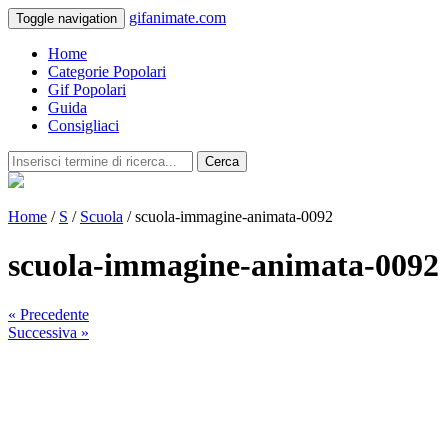
gifanimate.com
Toggle navigation
Home
Categorie Popolari
Gif Popolari
Guida
Consigliaci
Cerca
Home
/
S
/
Scuola
/ scuola-immagine-animata-0092
scuola-immagine-animata-0092
« Precedente
Successiva »