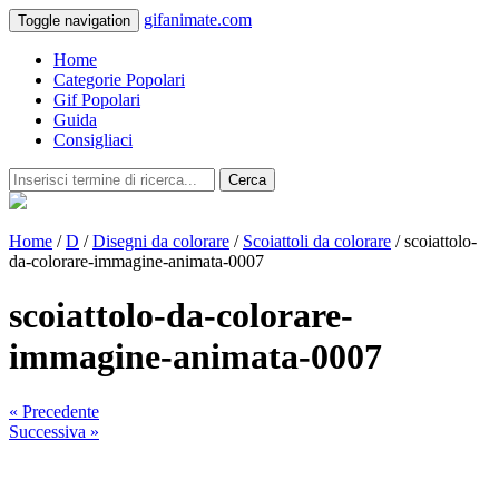
gifanimate.com
Toggle navigation
Home
Categorie Popolari
Gif Popolari
Guida
Consigliaci
Cerca
Home
/
D
/
Disegni da colorare
/
Scoiattoli da colorare
/ scoiattolo-
da-colorare-immagine-animata-0007
scoiattolo-da-colorare-
immagine-animata-0007
« Precedente
Successiva »