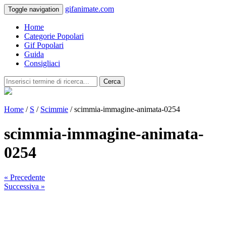
gifanimate.com
Toggle navigation
Home
Categorie Popolari
Gif Popolari
Guida
Consigliaci
Cerca
Home
/
S
/
Scimmie
/ scimmia-immagine-animata-0254
scimmia-immagine-animata-
0254
« Precedente
Successiva »