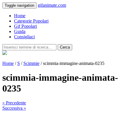
gifanimate.com
Toggle navigation
Home
Categorie Popolari
Gif Popolari
Guida
Consigliaci
Cerca
Home
/
S
/
Scimmie
/ scimmia-immagine-animata-0235
scimmia-immagine-animata-
0235
« Precedente
Successiva »