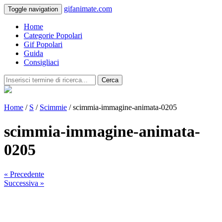
gifanimate.com
Toggle navigation
Home
Categorie Popolari
Gif Popolari
Guida
Consigliaci
Cerca
Home
/
S
/
Scimmie
/ scimmia-immagine-animata-0205
scimmia-immagine-animata-
0205
« Precedente
Successiva »