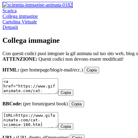
Scarica
Collega immagine
Cartolina Virtuale
Dettagli
Collega immagine
Con questi codici puoi integrare la gif animata sul tuo sito web, blog 
ATTENZIONE:
Questi codici non devono essere modificati!
HTML:
(per homepage/blog/e-mail/ecc.)
Copia
Copia
BBCode:
(per forum/guest book)
Copia
Copia
URL:
(URL diretto all'immagine)
Copia