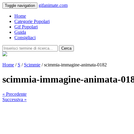
gifanimate.com
Toggle navigation
Home
Categorie Popolari
Gif Popolari
Guida
Consigliaci
Cerca
Home
/
S
/
Scimmie
/ scimmia-immagine-animata-0182
scimmia-immagine-animata-01
« Precedente
Successiva »