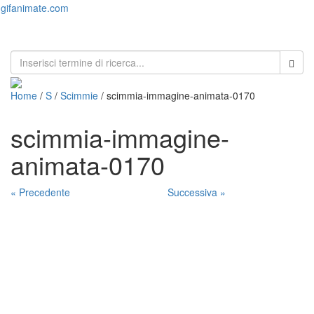
gifanimate.com
Toggl
naviga
Home
/
S
/
Scimmie
/ scimmia-immagine-animata-0170
scimmia-immagine-
animata-0170
« Precedente
Successiva »