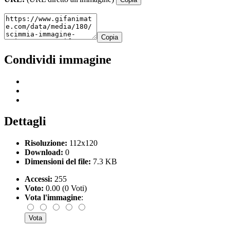
Copia
Condividi immagine
Dettagli
Risoluzione:
112x120
Download:
0
Dimensioni del file:
7.3 KB
Accessi:
255
Voto:
0.00 (0 Voti)
Vota l'immagine
: