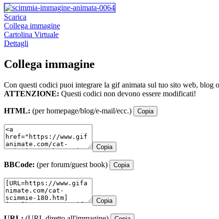
Scarica
Collega immagine
Cartolina Virtuale
Dettagli
Collega immagine
Con questi codici puoi integrare la gif animata sul tuo sito web, blog 
ATTENZIONE:
Questi codici non devono essere modificati!
HTML:
(per homepage/blog/e-mail/ecc.)
Copia
Copia
BBCode:
(per forum/guest book)
Copia
Copia
URL:
(URL diretto all'immagine)
Copia