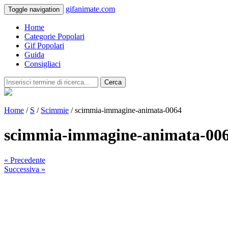
gifanimate.com
Toggle navigation
Home
Categorie Popolari
Gif Popolari
Guida
Consigliaci
Cerca
Home
/
S
/
Scimmie
/ scimmia-immagine-animata-0064
scimmia-immagine-animata-00
« Precedente
Successiva »