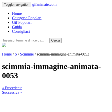
gifanimate.com
Toggle navigation
Home
Categorie Popolari
Gif Popolari
Guida
Consigliaci
Cerca
Home
/
S
/
Scimmie
/ scimmia-immagine-animata-0053
scimmia-immagine-animata-
0053
« Precedente
Successiva »