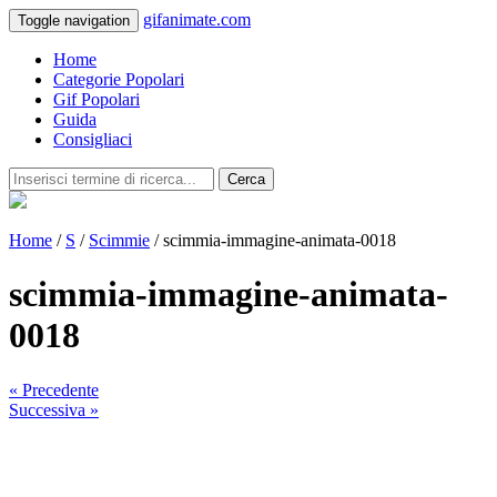
gifanimate.com
Toggle navigation
Home
Categorie Popolari
Gif Popolari
Guida
Consigliaci
Cerca
Home
/
S
/
Scimmie
/ scimmia-immagine-animata-0018
scimmia-immagine-animata-
0018
« Precedente
Successiva »