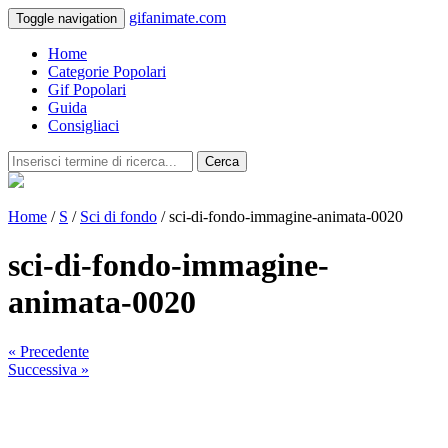
gifanimate.com
Toggle navigation
Home
Categorie Popolari
Gif Popolari
Guida
Consigliaci
Cerca
Home
/
S
/
Sci di fondo
/ sci-di-fondo-immagine-animata-0020
sci-di-fondo-immagine-
animata-0020
« Precedente
Successiva »