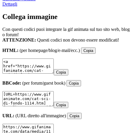
Dettagli
Collega immagine
Con questi codici puoi integrare la gif animata sul tuo sito web, blog
o forum!
ATTENZIONE:
Questi codici non devono essere modificati!
HTML:
(per homepage/blog/e-mail/ecc.)
Copia
Copia
BBCode:
(per forum/guest book)
Copia
Copia
URL:
(URL diretto all'immagine)
Copia