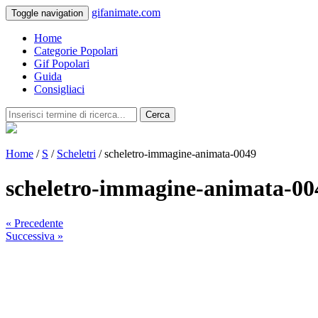
gifanimate.com
Toggle navigation
Home
Categorie Popolari
Gif Popolari
Guida
Consigliaci
Cerca
Home
/
S
/
Scheletri
/ scheletro-immagine-animata-0049
scheletro-immagine-animata-00
« Precedente
Successiva »