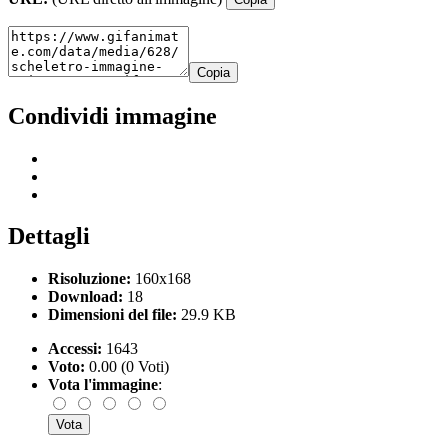
Copia
Condividi immagine
Dettagli
Risoluzione:
160x168
Download:
18
Dimensioni del file:
29.9 KB
Accessi:
1643
Voto:
0.00 (0 Voti)
Vota l'immagine
: