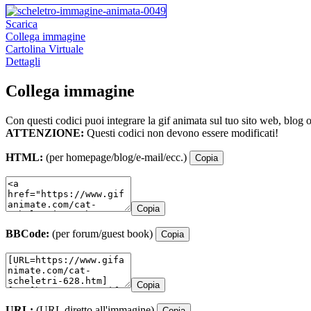
Scarica
Collega immagine
Cartolina Virtuale
Dettagli
Collega immagine
Con questi codici puoi integrare la gif animata sul tuo sito web, blog 
ATTENZIONE:
Questi codici non devono essere modificati!
HTML:
(per homepage/blog/e-mail/ecc.)
Copia
Copia
BBCode:
(per forum/guest book)
Copia
Copia
URL:
(URL diretto all'immagine)
Copia