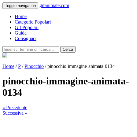
gifanimate.com
Toggle navigation
Home
Categorie Popolari
Gif Popolari
Guida
Consigliaci
Cerca
Home
/
P
/
Pinocchio
/ pinocchio-immagine-animata-0134
pinocchio-immagine-animata-
0134
« Precedente
Successiva »