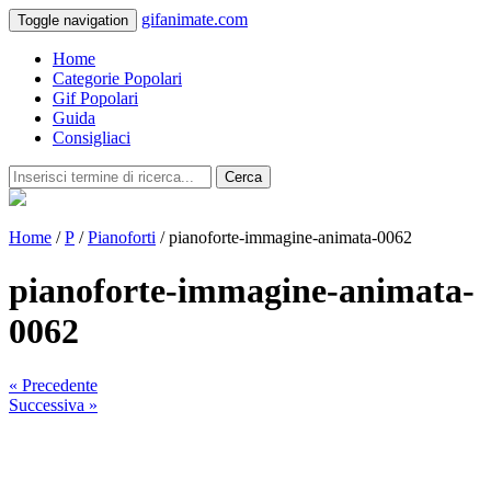
gifanimate.com
Toggle navigation
Home
Categorie Popolari
Gif Popolari
Guida
Consigliaci
Cerca
Home
/
P
/
Pianoforti
/ pianoforte-immagine-animata-0062
pianoforte-immagine-animata-
0062
« Precedente
Successiva »