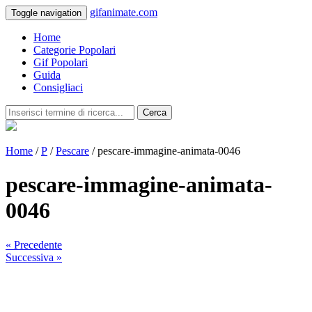
gifanimate.com
Toggle navigation
Home
Categorie Popolari
Gif Popolari
Guida
Consigliaci
Cerca
Home
/
P
/
Pescare
/ pescare-immagine-animata-0046
pescare-immagine-animata-
0046
« Precedente
Successiva »