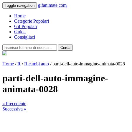
gifanimate.com
Toggle navigation
Home
Categorie Popolari
Gif Popolari
Guida
Consigliaci
Cerca
Home
/
R
/
Ricambi auto
/ parti-dell-auto-immagine-animata-0028
parti-dell-auto-immagine-
animata-0028
« Precedente
Successiva »