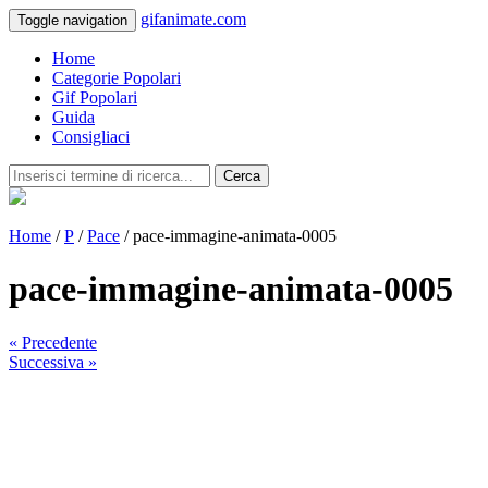
gifanimate.com
Toggle navigation
Home
Categorie Popolari
Gif Popolari
Guida
Consigliaci
Cerca
Home
/
P
/
Pace
/ pace-immagine-animata-0005
pace-immagine-animata-0005
« Precedente
Successiva »