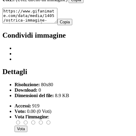
Copia
Condividi immagine
Dettagli
Risoluzione:
80x80
Download:
0
Dimensioni del file:
8.9 KB
Accessi:
919
Voto:
0.00 (0 Voti)
Vota l'immagine
: