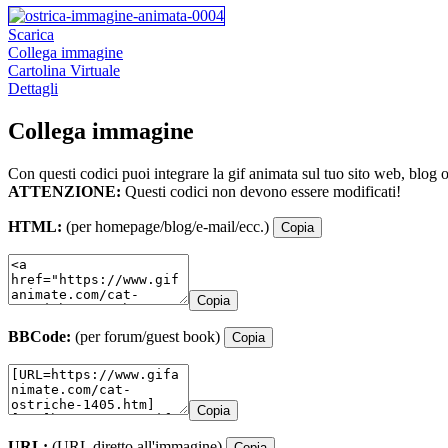
Scarica
Collega immagine
Cartolina Virtuale
Dettagli
Collega immagine
Con questi codici puoi integrare la gif animata sul tuo sito web, blog 
ATTENZIONE:
Questi codici non devono essere modificati!
HTML:
(per homepage/blog/e-mail/ecc.)
Copia
Copia
BBCode:
(per forum/guest book)
Copia
Copia
URL:
(URL diretto all'immagine)
Copia