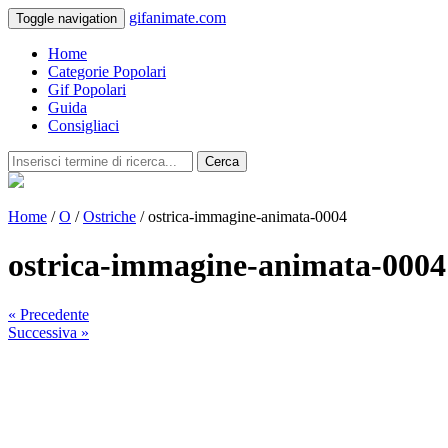
gifanimate.com
Toggle navigation
Home
Categorie Popolari
Gif Popolari
Guida
Consigliaci
Cerca
Home
/
O
/
Ostriche
/ ostrica-immagine-animata-0004
ostrica-immagine-animata-0004
« Precedente
Successiva »