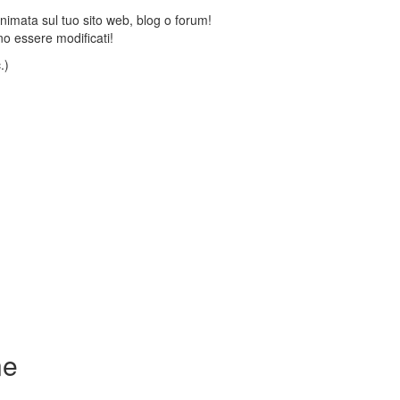
animata sul tuo sito web, blog o forum!
o essere modificati!
.)
ne