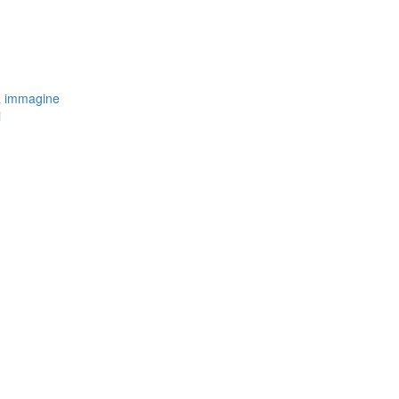
a immagine
i