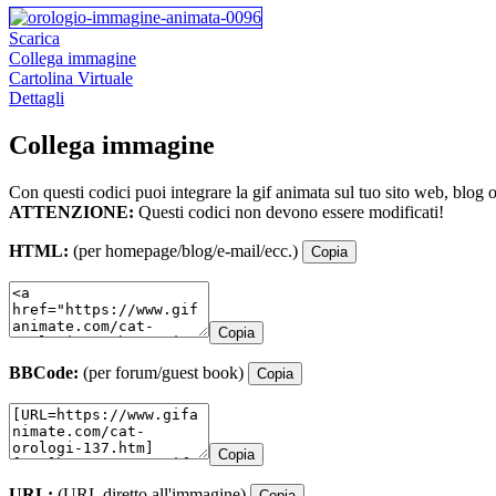
Scarica
Collega immagine
Cartolina Virtuale
Dettagli
Collega immagine
Con questi codici puoi integrare la gif animata sul tuo sito web, blog 
ATTENZIONE:
Questi codici non devono essere modificati!
HTML:
(per homepage/blog/e-mail/ecc.)
Copia
Copia
BBCode:
(per forum/guest book)
Copia
Copia
URL:
(URL diretto all'immagine)
Copia