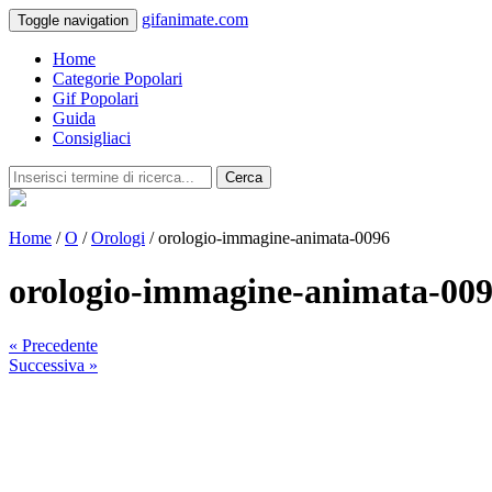
gifanimate.com
Toggle navigation
Home
Categorie Popolari
Gif Popolari
Guida
Consigliaci
Cerca
Home
/
O
/
Orologi
/ orologio-immagine-animata-0096
orologio-immagine-animata-00
« Precedente
Successiva »