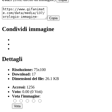
Copia
Condividi immagine
Dettagli
Risoluzione:
75x100
Download:
17
Dimensioni del file:
26.1 KB
Accessi:
1256
Voto:
0.00 (0 Voti)
Vota l'immagine
: